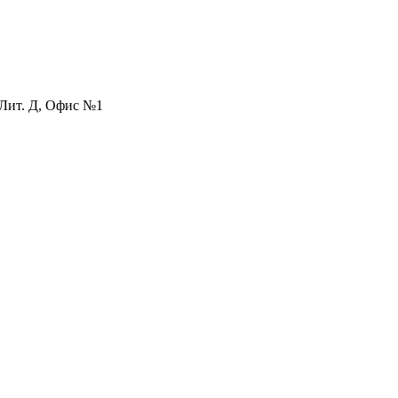
.
 Лит. Д, Офис №1