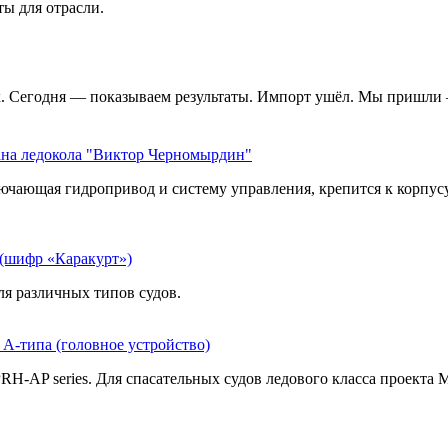
ы для отрасли.
х. Сегодня — показываем результаты. Импорт ушёл. Мы пришли 
ана ледокола "Виктор Черномырдин"
чающая гидропривод и систему управления, крепится к корпусу 
(шифр «Каракурт»)
я различных типов судов.
А-типа (головное устройство)
 PRH-AP series. Для спасательных судов ледового класса проек