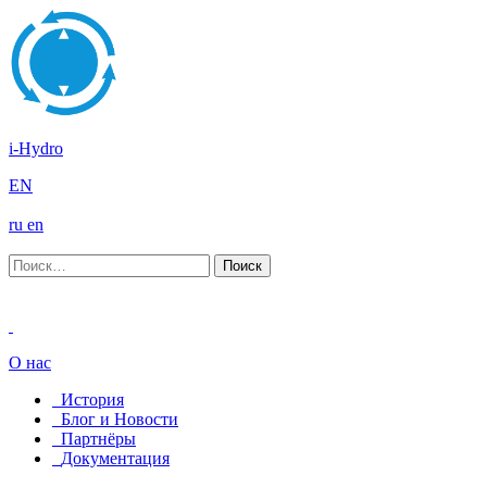
i-Hydro
EN
ru
en
О нас
История
Блог и Новости
Партнёры
Документация