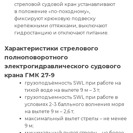
стреловой судовой кран устанавливают
в положение «по-походному»,
фиксируют крюковую подвеску
крепёжными оттяжками, выключают
гидростанцию и отключают питание.
Характеристики стрелового
полноповоротного
электрогидравлического судового
крана ГМК 27-9
грузоподъёмность SWL при работе на
тихой воде на вылете 9 м – 3 т;
грузоподъемность SWL при работе в
условиях 2-3 балльного волнения моря
на вылете 9 м – 2,6 т;
максимальный вылет стрелы – не менее
9 м;
минимальный вылет стрелы – не более