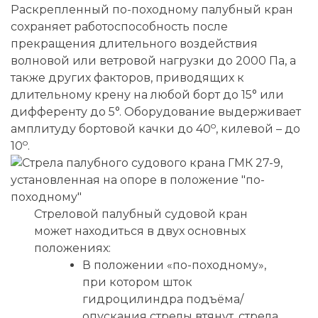
Раскрепленный по-походному палубный кран
сохраняет работоспособность после
прекращения длительного воздействия
волновой или ветровой нагрузки до 2000 Па, а
также других факторов, приводящих к
длительному крену на любой борт до 15° или
дифференту до 5°. Оборудование выдерживает
o
амплитуду бортовой качки до 40
, килевой – до
o
10
.
Стреловой палубный судовой кран
может находиться в двух основных
положениях:
В положении «по-походному»,
при котором шток
гидроцилиндра подъёма/
опускания стрелы втянут, стрела