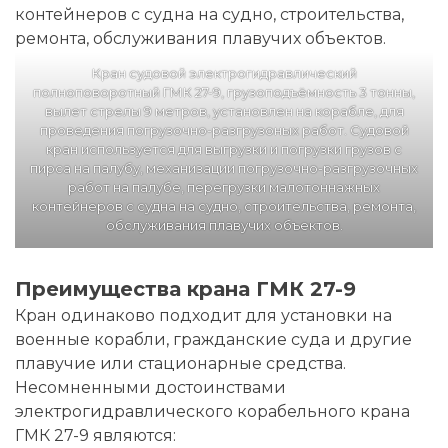
Кран судовой электрогидравлический
полноповоротный ГМК 27-9, грузоподъёмность 3 тонны,
вылет стрелы 9 метров, установлен на корабле, для
проведения погрузочно-разгрузоных работ. Судовой
кран используется для выгрузки и погрузки грузов с
пирса на палубу, механизации погрузочно-разгрузочных
работ на палубе, перегрузки малотоннажных
контейнеров с судна на судно, строительства, ремонта,
обслуживания плавучих объектов.
Преимущества крана ГМК 27-9
Кран одинаково подходит для установки на
военные корабли, гражданские суда и другие
плавучие или стационарные средства.
Несомненными достоинствами
электрогидравлического корабельного крана
ГМК 27-9 являются: